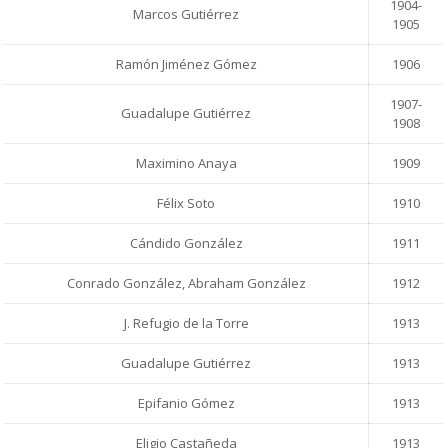
1904-
Marcos Gutiérrez
1905
Ramón Jiménez Gómez
1906
1907-
Guadalupe Gutiérrez
1908
Maximino Anaya
1909
Félix Soto
1910
Cándido González
1911
Conrado González, Abraham González
1912
J. Refugio de la Torre
1913
Guadalupe Gutiérrez
1913
Epifanio Gómez
1913
Eligio Castañeda
1913