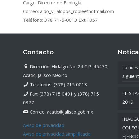
Cargo: Director de Ecología
Correo: aldo_villalobos_roble@hotmail.com
Teléfono: 378 71-5-0013 Ext.1057
Contacto
Notica
Dirección: Hidalgo No. 24 C.P. 45470,
La nuev
Acatic, Jalisco México
siguient
Teléfonos: (378) 715 0013
FIESTA
Fax: (378) 715 0491 y (378) 715
2019
0377
Correo: acatic@jalisco.gob.mx
INAUGU
Aviso de privacidad
COLEGI
Aviso de privacidad simplificado
EJERCI