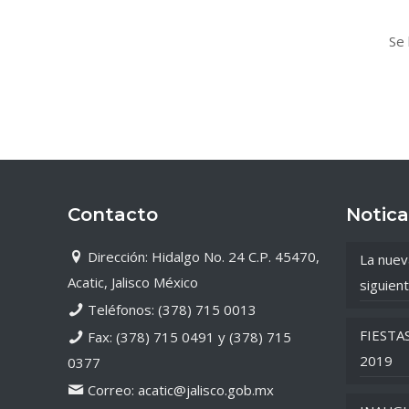
Se 
Contacto
Notica
Dirección: Hidalgo No. 24 C.P. 45470,
La nuev
Acatic, Jalisco México
siguient
Teléfonos: (378) 715 0013
FIESTA
Fax: (378) 715 0491 y (378) 715
2019
0377
Correo: acatic@jalisco.gob.mx