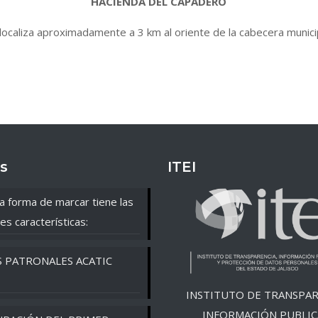
HACIENDA DEL CAPADERO
localiza aproximadamente a 3 km al oriente de la cabecera munici
s
ITEI
a forma de marcar tiene las
es características:
S PATRONALES ACATIC
INSTITUTO DE TRANSPAR
INFORMACIÓN PUBLIC