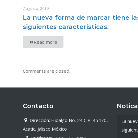
7 agosto, 2019
La nueva forma de marcar tiene la
siguientes características:
Read more
Comments are closed.
Contacto
Notica
Dirección: Hidalgo No. 24 C.P. 45470,
La nuev
Acatic, Jalisco México
siguient
Teléfonos: (378) 715 0013