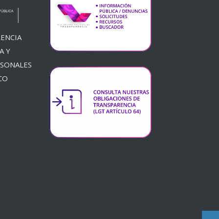
ENCIA
A Y
RSONALES
CO