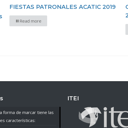
FIESTAS PATRONALES ACATIC 2019
s
Read more
s
ITEI
a forma de marcar tiene las
es características: