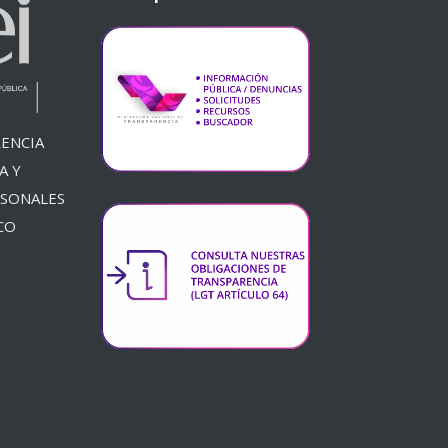
ENCIA
A Y
RSONALES
CO